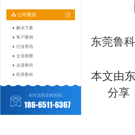
公司概括
解决方案
客户案例
东莞鲁
行业资讯
企业相册
走进鲁科
本文由
联系鲁科
分享
水性油墨采购热线：
186-6511-6367