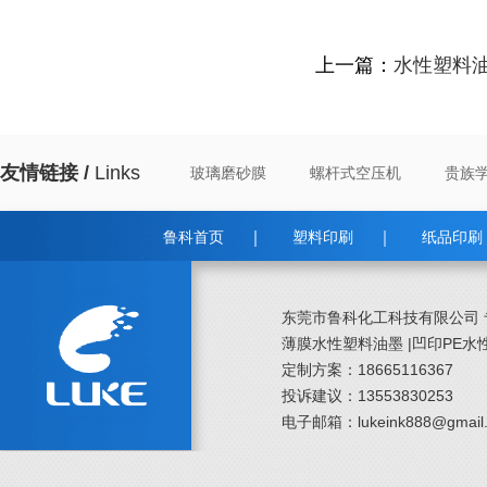
上一篇：
水性塑料
友情链接 /
Links
玻璃磨砂膜
螺杆式空压机
贵族
鲁科首页
塑料印刷
纸品印刷
东莞市鲁科化工科技有限公司
薄膜水性塑料油墨
|
凹印PE水
定制方案：18665116367
投诉建议：13553830253
电子邮箱：lukeink888@gmail