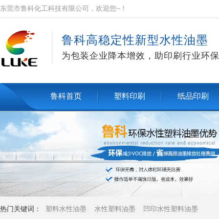
东莞市鲁科化工科技有限公司，欢迎您~！
鲁科高稳定性新型水性油墨
为包装企业降本增效，助印刷行业环
鲁科首页
塑料印刷
纸品印刷
热门关键词：
塑料水性油墨
水性塑料油墨
凹印水性塑料油墨