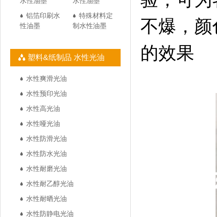
水性油墨
水性油墨
铝箔印刷水
特殊材料定
不爆，颜
性油墨
制水性油墨
的效果
塑料&纸制品 水性光油
水性爽滑光油
水性预印光油
水性高光油
水性哑光油
水性防滑光油
水性防水光油
水性耐磨光油
水性耐乙醇光油
水性耐晒光油
水性防静电光油