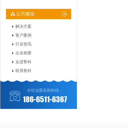
公司概括
解决方案
客户案例
行业资讯
企业相册
走进鲁科
联系鲁科
水性油墨采购热线：
186-6511-6367