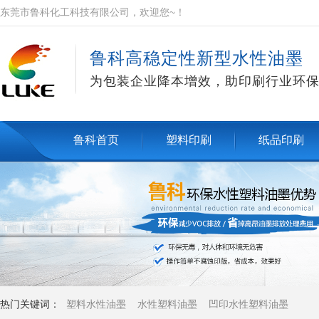
东莞市鲁科化工科技有限公司，欢迎您~！
鲁科高稳定性新型水性油墨
为包装企业降本增效，助印刷行业环
鲁科首页
塑料印刷
纸品印刷
热门关键词：
塑料水性油墨
水性塑料油墨
凹印水性塑料油墨